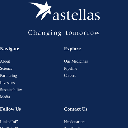
Navigate
Explore
About
Our Medicines
Science
Pipeline
Partnering
Careers
Investors
Sustainability
Media
Follow Us
Contact Us
LinkedIn
Headquarters
open_in_new