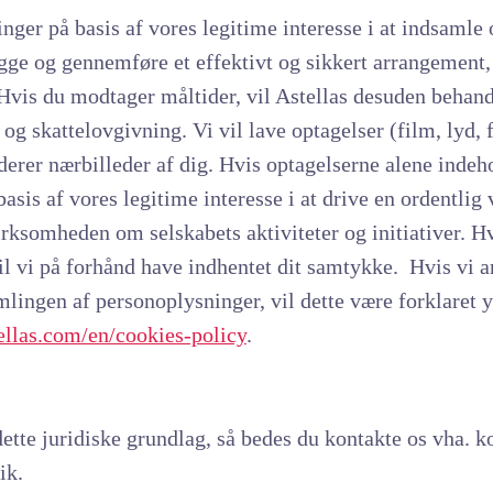
nger på basis af vores legitime interesse i at indsaml
gge og gennemføre et effektivt og sikkert arrangement,
is du modtager måltider, vil Astellas desuden behand
g skattelovgivning. Vi vil lave optagelser (film, lyd,
erer nærbilleder af dig. Hvis optagelserne alene indehol
asis af vores legitime interesse i at drive en ordentl
irksomheden om selskabets aktiviteter og initiativer. Hv
l vi på forhånd have indhentet dit samtykke. Hvis vi 
lingen af personoplysninger, vil dette være forklaret y
ellas.com/en/cookies-policy
.
tte juridiske grundlag, så bedes du kontakte os vha. ko
ik.