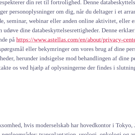
respekterer din ret til fortrolighed. Denne databeskyttel
ger personoplysninger om dig, når du deltager i et arra
de, seminar, webinar eller anden online aktivitet, eller
 udøve dine databeskyttelsesrettigheder. Denne erklæri
inde på
https://www.astellas.com/en/about/privacy-cente
pørgsmål eller bekymringer om vores brug af dine pers
tigheder, herunder indsigelse mod behandlingen af dine 
takte os ved hjælp af oplysningerne der findes i slutni
rksomhed, hvis moderselskab har hovedkontor i Tokyo, J
e nøgleområder: transplantation, urologi, onkologi og an