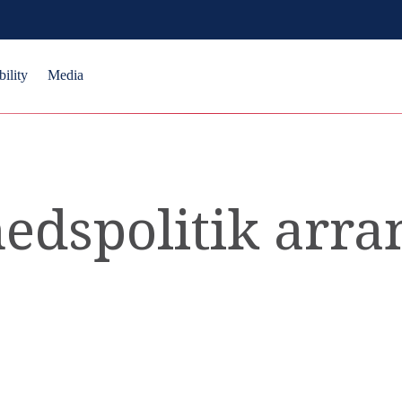
bility
Media
hedspolitik arr