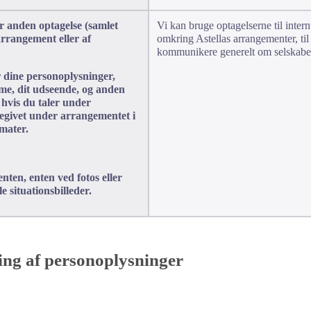
ler anden optagelse (samlet
Vi kan bruge optagelserne til inte
arrangement eller af
omkring Astellas arrangementer, til 
kommunikere generelt om selskabets 
 dine personoplysninger,
emme, dit udseende, og anden
 hvis du taler under
egivet under arrangementet i
rmater.
ten, enten ved fotos eller
e situationsbilleder.
ing af personoplysninger