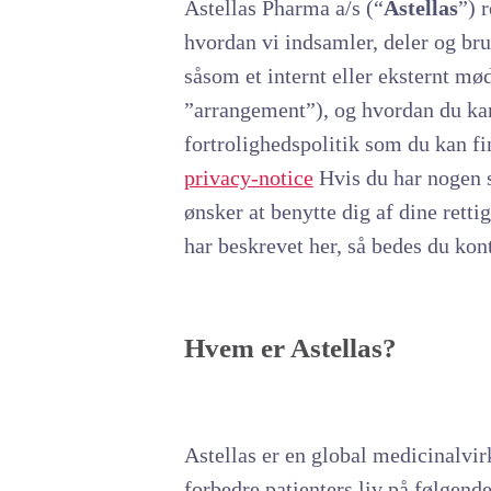
Astellas Pharma a/s (“
Astellas
”) 
hvordan vi indsamler, deler og bru
såsom et internt eller eksternt mø
”arrangement”), og hvordan du kan
fortrolighedspolitik som du kan f
privacy-notice
Hvis du har nogen s
ønsker at benytte dig af dine ret
har beskrevet her, så bedes du kon
Hvem er Astellas?
Astellas er en global medicinalvi
forbedre patienters liv på følgend