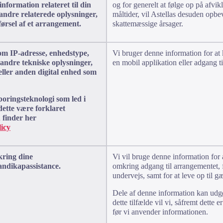
nformation relateret til din
og for generelt at følge op på afvi
 andre relaterede oplysninger,
måltider, vil Astellas desuden opbe
ørsel af et arrangement.
skattemæssige årsager.
om IP-adresse, enhedstype,
Vi bruger denne information for at 
andre tekniske oplysninger,
en mobil applikation eller adgang t
eller anden digital enhed som
poringsteknologi som led i
dette være forklaret
 finder her
licy
kring dine
Vi vil bruge denne information for 
andikapassistance.
omkring adgang til arrangementet, 
undervejs, samt for at leve op til g
Dele af denne information kan udg
dette tilfælde vil vi, såfremt dette
før vi anvender informationen.