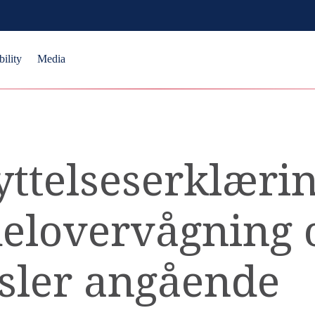
bility
Media
ttelseserklærin
elovervågning 
sler angående