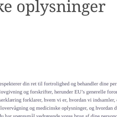
e oplysninger
respekterer din ret til fortrolighed og behandler dine pe
vgivning og forskrifter, herunder EU’s generelle foro
rklæring forklarer, hvem vi er, hvordan vi indsamler,
overvågning og medicinske oplysninger, og hvordan d
 du har spørgsmål vedrørende vores brug af dine person