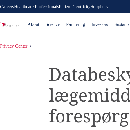
Careers
Healthcare Professionals
Patient Centricity
Suppliers
About
Science
Partnering
Investors
Sustaina
Privacy Center
Databesky
lægemidd
forespørg