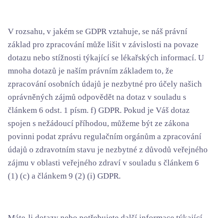
V rozsahu, v jakém se GDPR vztahuje, se náš právní
základ pro zpracování může lišit v závislosti na povaze
dotazu nebo stížnosti týkající se lékařských informací. U
mnoha dotazů je naším právním základem to, že
zpracování osobních údajů je nezbytné pro účely našich
oprávněných zájmů odpovědět na dotaz v souladu s
článkem 6 odst. 1 písm. f) GDPR. Pokud je Váš dotaz
spojen s nežádoucí příhodou, můžeme být ze zákona
povinni podat zprávu regulačním orgánům a zpracování
údajů o zdravotním stavu je nezbytné z důvodů veřejného
zájmu v oblasti veřejného zdraví v souladu s článkem 6
(1) (c) a článkem 9 (2) (i) GDPR.
Máte-li dotazy nebo potřebujete další informace týkající