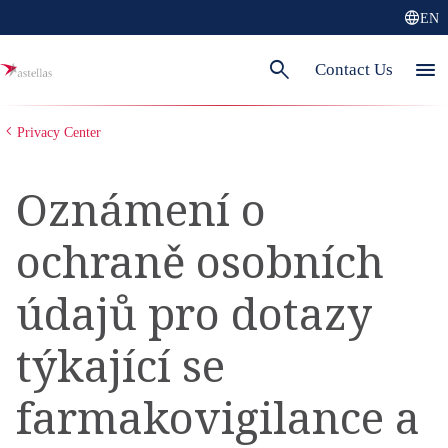
language
EN
search
menu
Contact Us
Privacy Center
Oznámení o
ochraně osobních
údajů pro dotazy
týkající se
farmakovigilance a