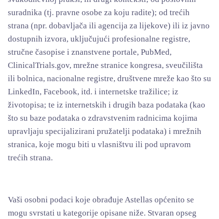
suradnika (tj. pravne osobe za koju radite); od trećih
strana (npr. dobavljača ili agencija za lijekove) ili iz javno
dostupnih izvora, uključujući profesionalne registre,
stručne časopise i znanstvene portale, PubMed,
ClinicalTrials.gov, mrežne stranice kongresa, sveučilišta
ili bolnica, nacionalne registre, društvene mreže kao što su
LinkedIn, Facebook, itd. i internetske tražilice; iz
životopisa; te iz internetskih i drugih baza podataka (kao
što su baze podataka o zdravstvenim radnicima kojima
upravljaju specijalizirani pružatelji podataka) i mrežnih
stranica, koje mogu biti u vlasništvu ili pod upravom
trećih strana.
Vaši osobni podaci koje obrađuje Astellas općenito se
mogu svrstati u kategorije opisane niže. Stvaran opseg