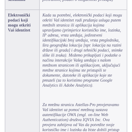
Elektronički
Kada su potrebni, elektronički podaci koji mogu
podaci koji
otkriti Vaš identitet radi pružanja usluga putem
mogu otkriti
mrežnih stranica ili aplikacija kojima
Vaš identitet
upravljamo (primjerice korisničko ime, lozinka,
IP adresa, vrsta uređaja, jedinstveni
identifikacijski broj uređaja, vrsta preglednika,
šira geografska lokacija [npr. lokacija na razini
države ili grada] i drugi tehnički podaci, snimke
slike ili zvuka). Možemo prikupljati i podatke o
načinu interakcije Vašeg uređaja s našom
mrežnom stranicom ili aplikacijom, uključujući
mrežne stranice kojima ste pristupili te
dokumente, datoteke ili aplikacije koje ste
preuzeli (za to koristimo programe Google
Analytics ili Adobe Analytics).
Za mrežnu stranicu Astellas-Pro provjeravamo
Vaš identitet uz pomoć mrežnog sustava
autentifikacije OWA (engl. on-line Web
Authentication) društva IQVIA Inc. Ova
provjera zahtijeva od Vas da potvrdite svoje
korisničko ime i lozinku da biste dobili pristup