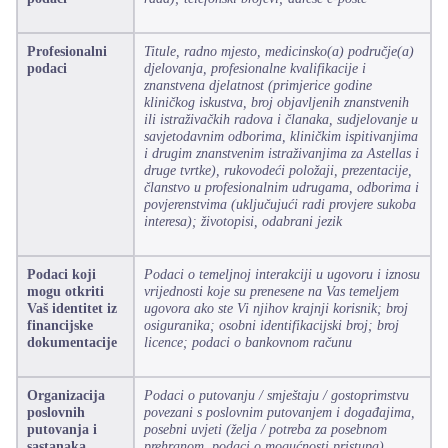
Profesionalni
Titule, radno mjesto, medicinsko(a) područje(a)
podaci
djelovanja, profesionalne kvalifikacije i
znanstvena djelatnost (primjerice godine
kliničkog iskustva, broj objavljenih znanstvenih
ili istraživačkih radova i članaka, sudjelovanje u
savjetodavnim odborima, kliničkim ispitivanjima
i drugim znanstvenim istraživanjima za Astellas i
druge tvrtke), rukovodeći položaji, prezentacije,
članstvo u profesionalnim udrugama, odborima i
povjerenstvima (uključujući radi provjere sukoba
interesa); životopisi, odabrani jezik
Podaci koji
Podaci o temeljnoj interakciji u ugovoru i iznosu
mogu otkriti
vrijednosti koje su prenesene na Vas temeljem
Vaš identitet iz
ugovora ako ste Vi njihov krajnji korisnik; broj
financijske
osiguranika; osobni identifikacijski broj; broj
dokumentacije
licence; podaci o bankovnom računu
Organizacija
Podaci o putovanju / smještaju / gostoprimstvu
poslovnih
povezani s poslovnim putovanjem i događajima,
putovanja i
posebni uvjeti (želja / potreba za posebnom
sastanaka
prehranom, podaci o mogućnosti pristupa)