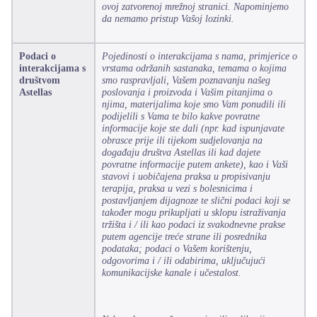
ovoj zatvorenoj mrežnoj stranici. Napominjemo
da nemamo pristup Vašoj lozinki.
Podaci o
Pojedinosti o interakcijama s nama, primjerice o
interakcijama s
vrstama održanih sastanaka, temama o kojima
društvom
smo raspravljali, Vašem poznavanju našeg
Astellas
poslovanja i proizvoda i Vašim pitanjima o
njima, materijalima koje smo Vam ponudili ili
podijelili s Vama te bilo kakve povratne
informacije koje ste dali (npr. kad ispunjavate
obrasce prije ili tijekom sudjelovanja na
događaju društva Astellas ili kad dajete
povratne informacije putem ankete), kao i Vaši
stavovi i uobičajena praksa u propisivanju
terapija, praksa u vezi s bolesnicima i
postavljanjem dijagnoze te slični podaci koji se
također mogu prikupljati u sklopu istraživanja
tržišta i / ili kao podaci iz svakodnevne prakse
putem agencije treće strane ili posrednika
podataka; podaci o Vašem korištenju,
odgovorima i / ili odabirima, uključujući
komunikacijske kanale i učestalost.