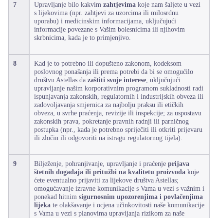
7
Upravljanje bilo kakvim
zahtjevima
koje nam šaljete u vezi
s
lijekovima (npr. zahtjevi za uzorcima ili milosrdnu
uporabu) i medicinskim informacijama, uključujući
informacije povezane s Vašim bolesnicima ili njihovim
skrbnicima, kada je to primjenjivo.
8
Kad je to potrebno ili dopušteno zakonom, kodeksom
poslovnog ponašanja ili prema potrebi da bi se omogućilo
društvu Astellas da
zaštiti svoje interese
, uključujući
upravljanje našim korporativnim programom sukladnosti radi
ispunjavanja zakonskih, regulatornih i industrijskih obveza ili
zadovoljavanja smjernica za najbolju praksu ili etičkih
obveza, u svrhe praćenja, revizije ili inspekcije; za uspostavu
zakonskih prava, pokretanje pravnih radnji ili parničnog
postupka (npr., kada je potrebno spriječiti ili otkriti prijevaru
ili zločin ili odgovoriti na istragu regulatornog tijela).
9
Bilježenje, pohranjivanje, upravljanje i praćenje
prijava
štetnih događaja ili pritužbi na kvalitetu proizvoda
koje
ćete eventualno prijaviti za lijekove društva Astellas;
omogućavanje izravne komunikacije s Vama u vezi s važnim i
ponekad hitnim
sigurnosnim upozorenjima i povlačenjima
lijeka
te olakšavanje i ocjena učinkovitosti naše komunikacije
s Vama u vezi s planovima upravljanja rizikom za naše