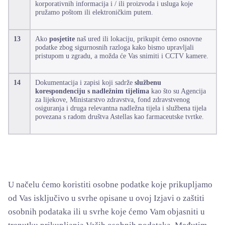
korporativnih informacija i / ili proizvoda i usluga koje
pružamo poštom ili elektroničkim putem.
13
Ako
posjetite
naš ured ili lokaciju, prikupit ćemo osnovne
podatke zbog sigurnosnih razloga kako bismo upravljali
pristupom u zgradu, a možda će Vas snimiti i CCTV kamere.
14
Dokumentacija i zapisi koji sadrže
službenu
korespondenciju s nadležnim tijelima
kao što su Agencija
za lijekove, Ministarstvo zdravstva, fond zdravstvenog
osiguranja i druga relevantna nadležna tijela i službena tijela
povezana s radom društva Astellas kao farmaceutske tvrtke.
U načelu ćemo koristiti osobne podatke koje prikupljamo
od Vas isključivo u svrhe opisane u ovoj Izjavi o zaštiti
osobnih podataka ili u svrhe koje ćemo Vam objasniti u