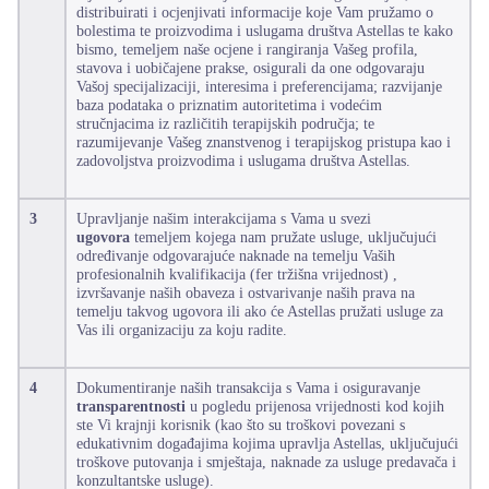
distribuirati i ocjenjivati informacije koje Vam pružamo o
bolestima te proizvodima i uslugama društva Astellas te kako
bismo, temeljem naše ocjene i rangiranja Vašeg profila,
stavova i uobičajene prakse, osigurali da one odgovaraju
Vašoj specijalizaciji, interesima i preferencijama; razvijanje
baza podataka o priznatim autoritetima i vodećim
stručnjacima iz različitih terapijskih područja; te
razumijevanje Vašeg znanstvenog i terapijskog pristupa kao i
zadovoljstva proizvodima i uslugama društva Astellas.
3
Upravljanje našim interakcijama s Vama u svezi
ugovora
temeljem kojega nam pružate usluge, uključujući
određivanje odgovarajuće naknade na temelju Vaših
profesionalnih kvalifikacija (fer tržišna vrijednost) ,
izvršavanje naših obaveza i ostvarivanje naših prava na
temelju takvog ugovora ili ako će Astellas pružati usluge za
Vas ili organizaciju za koju radite.
4
Dokumentiranje naših transakcija s Vama i osiguravanje
transparentnosti
u pogledu prijenosa vrijednosti kod kojih
ste Vi krajnji korisnik (kao što su troškovi povezani s
edukativnim događajima kojima upravlja Astellas, uključujući
troškove putovanja i smještaja, naknade za usluge predavača i
konzultantske usluge).