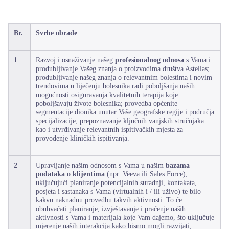
Br.
Svrhe obrade
1
Razvoj i osnaživanje našeg
profesionalnog odnosa
s Vama i
produbljivanje Vašeg znanja o proizvodima društva Astellas;
produbljivanje našeg znanja o relevantnim bolestima i novim
trendovima u liječenju bolesnika radi poboljšanja naših
mogućnosti osiguravanja kvalitetnih terapija koje
poboljšavaju živote bolesnika; provedba općenite
segmentacije dionika unutar Vaše geografske regije i područja
specijalizacije; prepoznavanje ključnih vanjskih stručnjaka
kao i utvrđivanje relevantnih ispitivačkih mjesta za
provođenje kliničkih ispitivanja.
2
Upravljanje našim odnosom s Vama u našim
bazama
podataka o klijentima
(npr. Veeva ili Sales Force),
uključujući planiranje potencijalnih suradnji, kontakata,
posjeta i sastanaka s Vama (virtualnih i / ili uživo) te bilo
kakvu naknadnu provedbu takvih aktivnosti. To će
obuhvaćati planiranje, izvještavanje i praćenje naših
aktivnosti s Vama i materijala koje Vam dajemo, što uključuje
mjerenje naših interakcija kako bismo mogli razvijati,