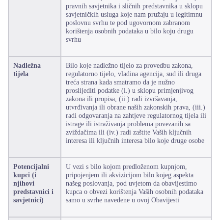
pravnih savjetnika i sličnih predstavnika u sklopu
savjetničkih usluga koje nam pružaju u legitimnu
poslovnu svrhu te pod ugovornom zabranom
korištenja osobnih podataka u bilo koju drugu
svrhu
Nadležna
Bilo koje nadležno tijelo za provedbu zakona,
tijela
regulatorno tijelo, vladina agencija, sud ili druga
treća strana kada smatramo da je nužno
proslijediti podatke (i.) u sklopu primjenjivog
zakona ili propisa, (ii.) radi izvršavanja,
utvrđivanja ili obrane naših zakonskih prava, (iii.)
radi odgovaranja na zahtjeve regulatornog tijela ili
istrage ili istraživanja problema povezanih sa
zviždačima ili (iv.) radi zaštite Vaših ključnih
interesa ili ključnih interesa bilo koje druge osobe
Potencijalni
U vezi s bilo kojom predloženom kupnjom,
kupci
(i
pripojenjem ili akvizicijom bilo kojeg aspekta
njihovi
našeg poslovanja, pod uvjetom da obavijestimo
predstavnici i
kupca o obvezi korištenja Vaših osobnih podataka
savjetnici)
samo u svrhe navedene u ovoj Obavijesti