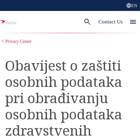
language
EN
search
menu
Contact Us
Privacy Center
Obavijest o zaštiti
osobnih podataka
pri obrađivanju
osobnih podataka
zdravstvenih