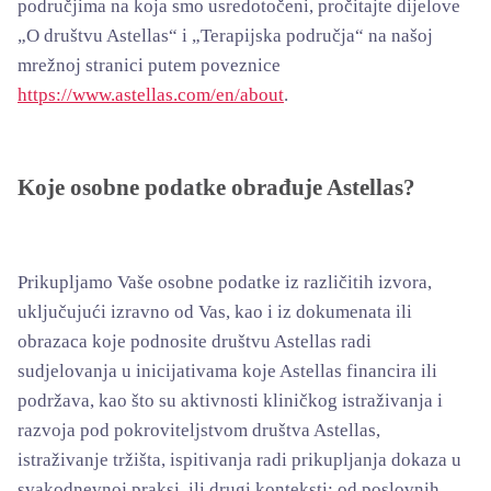
područjima na koja smo usredotočeni, pročitajte dijelove
„O društvu Astellas“ i „Terapijska područja“ na našoj
mrežnoj stranici putem poveznice
https://www.astellas.com/en/about
.
Koje osobne podatke obrađuje Astellas?
Prikupljamo Vaše osobne podatke iz različitih izvora,
uključujući izravno od Vas, kao i iz dokumenata ili
obrazaca koje podnosite društvu Astellas radi
sudjelovanja u inicijativama koje Astellas financira ili
podržava, kao što su aktivnosti kliničkog istraživanja i
razvoja pod pokroviteljstvom društva Astellas,
istraživanje tržišta, ispitivanja radi prikupljanja dokaza u
svakodnevnoj praksi, ili drugi konteksti; od poslovnih