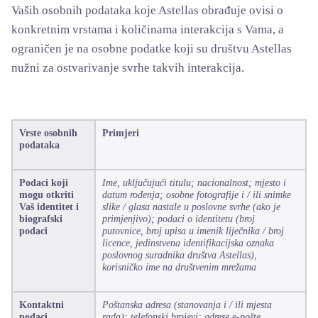
Vaših osobnih podataka koje Astellas obrađuje ovisi o
konkretnim vrstama i količinama interakcija s Vama, a
ograničen je na osobne podatke koji su društvu Astellas
nužni za ostvarivanje svrhe takvih interakcija.
Vrste osobnih
Primjeri
podataka
Podaci koji
Ime, uključujući titulu; nacionalnost; mjesto i
mogu otkriti
datum rođenja; osobne fotografije i / ili snimke
Vaš identitet i
slike / glasa nastale u poslovne svrhe (ako je
biografski
primjenjivo); podaci o identitetu (broj
podaci
putovnice, broj upisa u imenik liječnika / broj
licence, jedinstvena identifikacijska oznaka
poslovnog suradnika društva Astellas),
korisničko ime na društvenim mrežama
Kontaktni
Poštanska adresa (stanovanja i / ili mjesta
podaci
rada); telefonski brojevi; adrese e-pošte