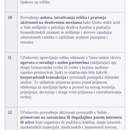
lijekove na tržištu.
10
Provođenje
anketa, istraživanja tržišta i praćenja
aktivnosti na društvenim mrežama
kako bismo stekli uvid
u Vaše mišljenje o položaju društva Astellas u području
biomedicinskih znanosti te mišljenje i stavove zajednice
zdravstvenih radnika o različitim srodnim pitanjima i
temama.
11
Učinkovito upravljanje našim odnosom s Vama unutar okvira
ugovora o suradnji s našim partnerima
(uključujući npr.
druge farmaceutske tvrtke ili tvrtke s kojima možemo
zajedno promovirati lijek) te olakšavanje bilo kakvih
korporativnih transakcija
i povezanih postupaka dubinske
analize. To uključuje prijenose prava poput prijenosa
odobrenja za stavljanje lijeka u promet na novog nositelja,
pripojenja, akvizicije i druge vrste prijenosa i restrukturiranja
tvrtke).
12
Učinkovito provođenje aktivnosti povezanih s Vašim
prisustvom na sastancima ili događajima putem interneta
ili uživo
koje organizira ili podržava Astellas; slanje izravnih
marketinških materijala, medicinskih i znanstvenih novosti,