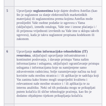
5
Upravljanje
suglasnostima
koje dajete društvu Astellas (kao
što je suglasnost za slanje elektroničkih marketinških
materijala) ili suglasnostima prema kojima Astellas može
proslijediti Vaše osobne podatke iz ugovora s Vama
(uključujući, između ostaloga, Vaše ime i iznose plaćanja i /
ili prijenosa vrijednosti izvršenih na Vaše ime u sklopu takvih
ugovora), kada je takva suglasnost propisana kodeksom ili
zakonom.
6
Upravljanje
našim informacijsko-tehnološkim (IT)
resursima
, uključujući upravljanje infrastrukturom i
kontinuitet poslovanja, i davanje pristupa Vama našim
informacijama i uslugama, uključujući ograničavanje pristupa
uslugama i informacijama koje su namijenjene samo
zdravstvenim radnicima; bolje razumijevanje načina na koji
koristite našu mrežnu stranicu i / ili aplikacije te sadržaja koji
Vas zanima kako bismo mogli unaprijediti kvalitetu i
relevantnost naše mrežne stranice i / ili aplikacija te za
internu analitiku. Neki od tih podataka mogu se prikupljati
putem kolačića ili slične tehnologije praćenja, kao što je
dodatno objašnjeno tijekom prikupljanja kolačića.