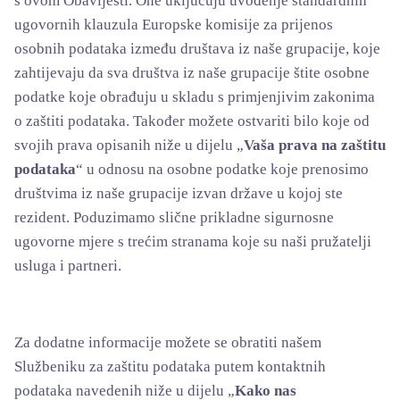
s ovom Obavijesti. One uključuju uvođenje standardnih
ugovornih klauzula Europske komisije za prijenos
osobnih podataka između društava iz naše grupacije, koje
zahtijevaju da sva društva iz naše grupacije štite osobne
podatke koje obrađuju u skladu s primjenjivim zakonima
o zaštiti podataka. Također možete ostvariti bilo koje od
svojih prava opisanih niže u dijelu „
Vaša prava na zaštitu
podataka
“ u odnosu na osobne podatke koje prenosimo
društvima iz naše grupacije izvan države u kojoj ste
rezident. Poduzimamo slične prikladne sigurnosne
ugovorne mjere s trećim stranama koje su naši pružatelji
usluga i partneri.
Za dodatne informacije možete se obratiti našem
Službeniku za zaštitu podataka putem kontaktnih
podataka navedenih niže u dijelu „
Kako nas