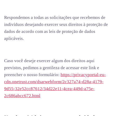
Respondemos a todas as solicitações que recebemos de
indivíduos desejando exercer seus direitos à proteção de
dados de acordo com as leis de proteção de dados
aplicáveis.
Caso você deseje exercer algum dos direitos aqui
previstos, pedimos a gentileza de acessar este link e
preencher o nosso formulário:
https://privacyportal-eu-
cdn.onetrust.com/dsarwebform/2c327a74-d28a-4179-
9d55-32e52cc87612/34d22e11-4cea-449d-a75e-
2c686abcc672.html