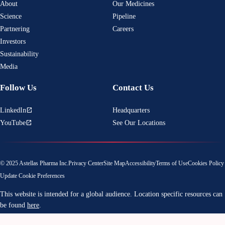
About
Our Medicines
Science
Pipeline
Partnering
Careers
Investors
Sustainability
Media
Follow Us
Contact Us
LinkedIn
Headquarters
open_in_new
YouTube
See Our Locations
open_in_new
© 2025 Astellas Pharma Inc.
Privacy Center
Site Map
Accessibility
Terms of Use
Cookies Policy
Update Cookie Preferences
This website is intended for a global audience. Location specific resources can
be found
here
.