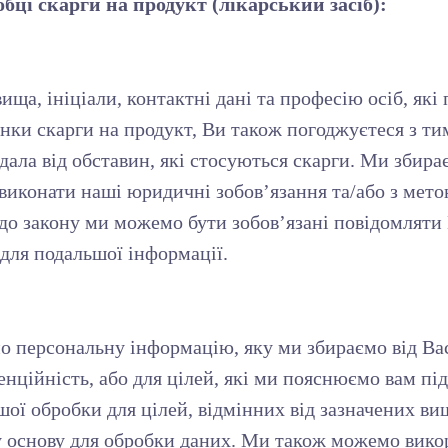
обці скарги на продукт (лікарський засіб):
ща, ініціали, контактні дані та професію осіб, які
інки скарги на продукт, Ви також погоджуєтеся з т
ждала від обставин, які стосуються скарги. Ми зби
 виконати наші юридичні зобов’язання та/або з мет
о до закону ми можемо бути зобов’язані повідомляти
 для подальшої інформації.
 персональну інформацію, яку ми збираємо від Вас
нційність, або для цілей, які ми пояснюємо вам під
шої обробки для цілей, відмінних від зазначених ви
у основу для обробки даних. Ми також можемо вик