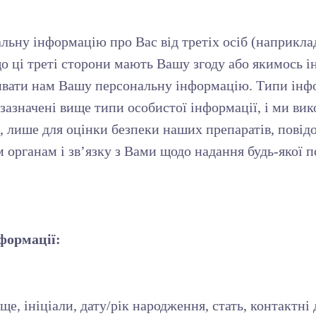
ну інформацію про Вас від третіх осіб (наприклад, 
що ці треті сторони мають Вашу згоду або якимось
ривати нам Вашу персональну інформацію. Типи інф
 зазначені вище типи особистої інформації, і ми в
, лише для оцінки безпеки наших препаратів, повід
м органам і зв’язку з Вами щодо надання будь-якої 
нформації:
е, ініціали, дату/рік народження, стать, контактні 