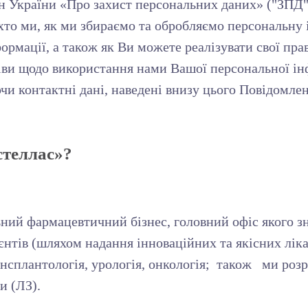
он України «Про захист персональних даних» ("ЗПД
хто ми, як ми збираємо та обробляємо персональну
рмації, а також як Ви можете реалізувати свої пра
ви щодо використання нами Вашої персональної інфо
чи контактні дані, наведені внизу цього Повідомле
стеллас»?
ий фармацевтичний бізнес, головний офіс якого зн
нтів (шляхом надання інноваційних та якісних ліка
нсплантологія, урологія, онкологія; також ми роз
и (ЛЗ).