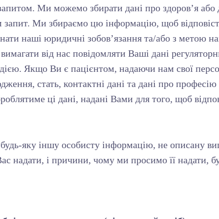
запитом. Ми можемо збирати дані про здоров’я або д
 запит. Ми збираємо цю інформацію, щоб відповісти
нати наші юридичні зобов’язання та/або з метою на
е вимагати від нас повідомляти Ваші дані регулято
дією. Якщо Ви є пацієнтом, надаючи нам свої персо
одження, стать, контактні дані та дані про професію 
облятиме ці дані, надані Вами для того, щоб відпо
удь-яку іншу особисту інформацію, не описану вищ
ас надати, і причини, чому ми просимо її надати, б