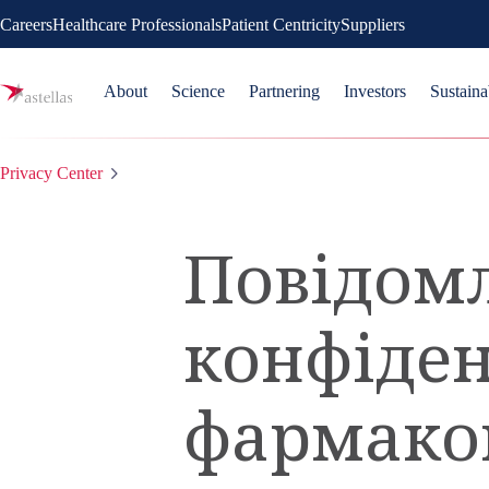
Careers
Healthcare Professionals
Patient Centricity
Suppliers
About
Science
Partnering
Investors
Sustaina
Privacy Center
Повідом
конфіден
фармако