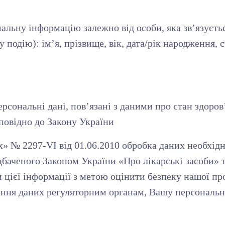
льну інформацію залежно від особи, яка зв’язуєтьс
подію): ім’я, прізвище, вік, дата/рік народження, ста
сональні дані, пов’язані з даними про стан здоров
дповідно до Закону України
х» № 2297-VI від 01.06.2010 обробка даних необхі
дбаченого Законом України «Про лікарські засоби»
цієї інформації з метою оцінити безпеку нашої про
ання даних регуляторним органам, Вашу персональн