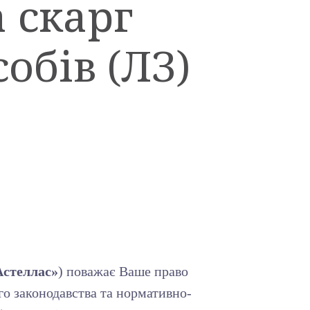
 скарг
собів (ЛЗ)
Астеллас»
) поважає Ваше право
го законодавства та нормативно-