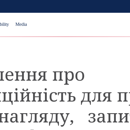
bility
Media
лення про
ційність для 
нагляду, запи