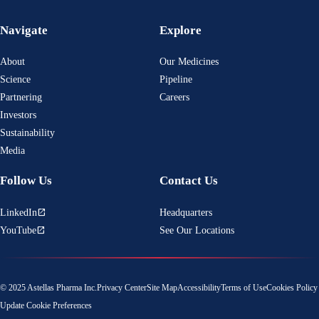
Navigate
Explore
About
Our Medicines
Science
Pipeline
Partnering
Careers
Investors
Sustainability
Media
Follow Us
Contact Us
LinkedIn
Headquarters
open_in_new
YouTube
See Our Locations
open_in_new
© 2025 Astellas Pharma Inc.
Privacy Center
Site Map
Accessibility
Terms of Use
Cookies Policy
Update Cookie Preferences