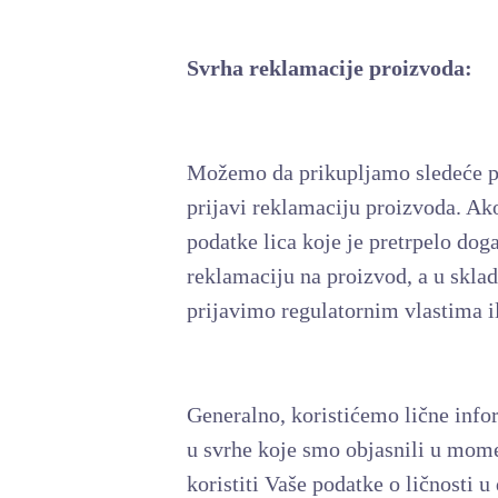
Svrha reklamacije proizvoda:
Možemo da prikupljamo sledeće pod
prijavi reklamaciju proizvoda. Ak
podatke lica koje je pretrpelo dog
reklamaciju na proizvod, a u skl
prijavimo regulatornim vlastima i
Generalno, koristićemo lične info
u svrhe koje smo objasnili u mom
koristiti Vaše podatke o ličnosti 