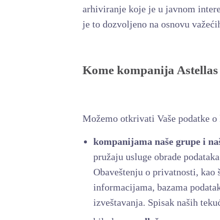
arhiviranje koje je u javnom intere
je to dozvoljeno na osnovu važećih
Kome kompanija Astellas 
Možemo otkrivati Vaše podatke o 
kompanijama naše grupe i naš
pružaju usluge obrade podataka 
Obaveštenju o privatnosti, kao 
informacijama, bazama podatak
izveštavanja. Spisak naših tek