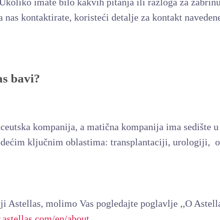
 Ukoliko imate bilo kakvih pitanja ili razloga za zabr
a nas kontaktirate, koristeći detalje za kontakt navede
as bavi?
ceutska kompanija, a matična kompanija ima sedište u 
dećim ključnim oblastima: transplantaciji, urologiji, o
i Astellas, molimo Vas pogledajte poglavlje ,,O Astell
.astellas.com/en/about
.