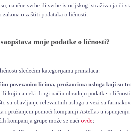
su, naučne svrhe ili svrhe istorijskog istraživanja ili s
 zakona o zaštiti podataka o ličnosti.
saopštava moje podatke o ličnosti?
ličnosti sledećim kategorijama primalaca:
im povezanim licima, pružaocima usluga koji su tr
ili koji na neki drugi način obrađuju podatke o ličnost
što su obavljanje relevantnih usluga u vezi sa farmak
a i pružanjem pomoći kompaniji Astellas u ispunjenju
ućih kompanija grupe može se naći
ovde
;