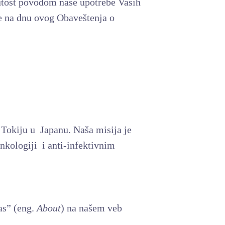
inutost povodom naše upotrebe Vaših
ne na dnu ovog Obaveštenja o
Tokiju u Japanu. Naša misija je
nkologiji i anti-infektivnim
as” (eng.
About
) na našem veb