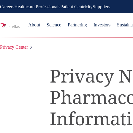
Careers
Healthcare Professionals
Patient Centricity
Suppliers
About
Science
Partnering
Investors
Sustaina
Privacy Center
Privacy N
Pharmacov
Informati