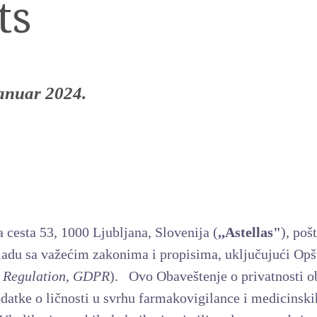
ts
anuar 2024.
 cesta 53, 1000 Ljubljana, Slovenija (
,,Astellas"
), poš
kladu sa važećim zakonima i propisima, uključujući Opš
n Regulation, GDPR
). Ovo Obaveštenje o privatnosti o
atke o ličnosti u svrhu farmakovigilance i medicinski