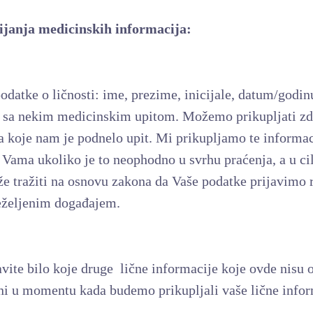
bijanja medicinskih informacija:
atke o ličnosti: ime, prezime, inicijale, datum/godinu
a sa nekim medicinskim upitom. Možemo prikupljati zdr
a koje nam je podnelo upit. Mi prikupljamo te informa
a Vama ukoliko je to neophodno u svrhu praćenja, a u c
e tražiti na osnovu zakona da Vaše podatke prijavimo
neželjenim događajem.
ite bilo koje druge lične informacije koje ovde nisu o
ni u momentu kada budemo prikupljali vaše lične info