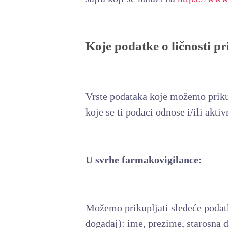
Koje podatke o ličnosti pr
Vrste podataka koje možemo prikupl
koje se ti podaci odnose i/ili akt
U svrhe farmakovigilance:
Možemo prikupljati sledeće podatke 
događaj): ime, prezime, starosna d