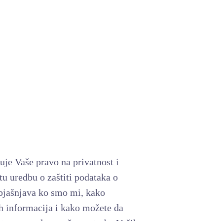
tuje Vaše pravo na privatnost i
tu uredbu o zaštiti podataka o
bjašnjava ko smo mi, kako
h informacija i kako možete da