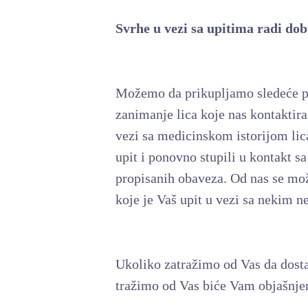
Svrhe u vezi sa upitima radi do
Možemo da prikupljamo sledeće pod
zanimanje lica koje nas kontaktir
vezi sa medicinskom istorijom lic
upit i ponovno stupili u kontakt s
propisanih obaveza. Od nas se mož
koje je Vaš upit u vezi sa nekim 
Ukoliko zatražimo od Vas da dostav
tražimo od Vas biće Vam objašnje