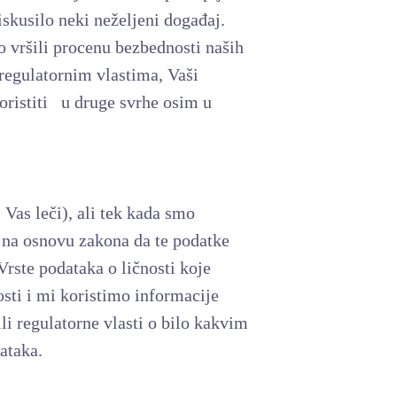
iskusilo neki neželjeni događaj.
 vršili procenu bezbednosti naših
 regulatornim vlastima, Vaši
koristiti u druge svrhe osim u
 Vas leči), ali tek kada smo
o na osnovu zakona da te podatke
Vrste podataka o ličnosti koje
osti i mi koristimo informacije
li regulatorne vlasti o bilo kakvim
dataka.