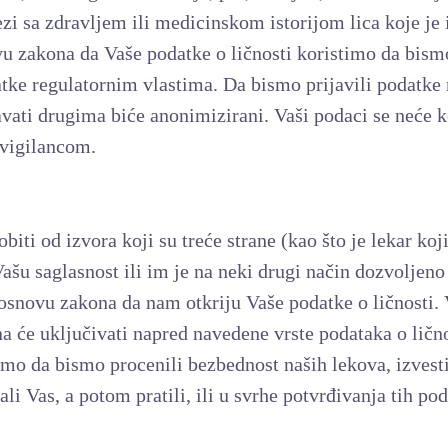
ezi sa zdravljem ili medicinskom istorijom lica koje je 
u zakona da Vaše podatke o ličnosti koristimo da bismo
atke regulatornim vlastima. Da bismo prijavili podatke
tavati drugima biće anonimizirani. Vaši podaci se neće 
ovigilancom.
ti od izvora koji su treće strane (kao što je lekar koji
 Vašu saglasnost ili im je na neki drugi način dozvoljen
a osnovu zakona da nam otkriju Vaše podatke o ličnosti. 
a će uključivati napred navedene vrste podataka o ličn
amo da bismo procenili bezbednost naših lekova, izvesti
li Vas, a potom pratili, ili u svrhe potvrđivanja tih po