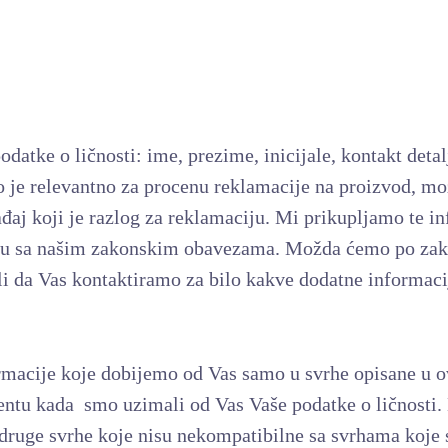
atke o ličnosti: ime, prezime, inicijale, kontakt detal
o je relevantno za procenu reklamacije na proizvod, m
ađaj koji je razlog za reklamaciju. Mi prikupljamo te i
adu sa našim zakonskim obavezama. Možda ćemo po zako
li da Vas kontaktiramo za bilo kakve dodatne informac
rmacije koje dobijemo od Vas samo u svrhe opisane u o
entu kada smo uzimali od Vas Vaše podatke o ličnost
u druge svrhe koje nisu nekompatibilne sa svrhama koje