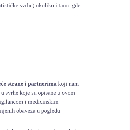
tatističke svrhe) ukoliko i tamo gde
eće strane i partnerima
koji nam
i u svrhe koje su opisane u ovom
ovigilancom i medicinskim
 njenih obaveza u pogledu