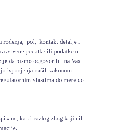
 rođenja, pol, kontakt detalje i
avstvene podatke ili podatke u
cije da bismo odgovorili na Vaš
ilju ispunjenja naših zakonom
 regulatornim vlastima do mere do
pisane, kao i razlog zbog kojih ih
rmacije.