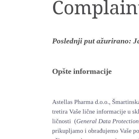
Complain
Poslednji put ažurirano:
J
Opšte informacije
Astellas Pharma d.o.o., Šmartinska
tretira Vaše lične informacije u s
ličnosti (
General Data Protectio
prikupljamo i obrađujemo Vaše pod