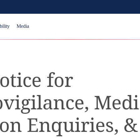
bility
Media
otice for
igilance, Medi
on Enquiries, &