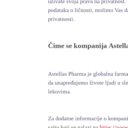
uživate svoja prava na privatnost.
podataka o ličnosti, molimo Vas d
privatnosti.
Čime se kompanija Astell
Astellas Pharma je globalna farma
da unapređujemo živote ljudi u sle
lekovima.
Za dodatne informacije o kompanij
sajtu koji se nalazi na
https://www