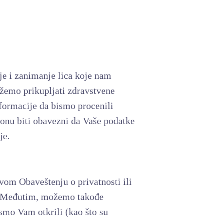
je i zanimanje lica koje nam
ožemo prikupljati zdravstvene
nformacije da bismo procenili
nu biti obavezni da Vaše podatke
ije.
vom Obaveštenju o privatnosti ili
i. Međutim, možemo takođe
 smo Vam otkrili (kao što su