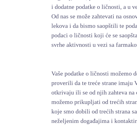
i dodatne podatke o ličnosti, a u v
Od nas se može zahtevati na osnov
lekova i da bismo saopštili te pod
podaci o ličnosti koji će se saopš
svrhe aktivnosti u vezi sa farmak
Vaše podatke o ličnosti možemo dobi
proverili da te treće strane imaju
otkrivaju ili se od njih zahteva n
možemo prikupljati od trećih stran
koje smo dobili od trećih strana s
neželjenim događajima i kontaktira