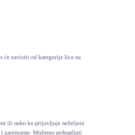
?
 će zavisiti od kategorije lica na
t ili neko ko prijavljuje neželjeni
ji i zanimanje. Možemo prikupljati