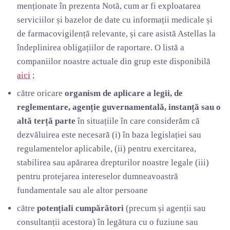
menționate în prezenta Notă, cum ar fi exploatarea
serviciilor și bazelor de date cu informații medicale și
de farmacovigilență relevante, și care asistă Astellas la
îndeplinirea obligațiilor de raportare. O listă a
companiilor noastre actuale din grup este disponibilă
aici
;
către oricare
organism de aplicare a legii, de
reglementare, agenție guvernamentală, instanță sau o
altă terță parte
în situațiile în care considerăm că
dezvăluirea este necesară (i) în baza legislației sau
regulamentelor aplicabile, (ii) pentru exercitarea,
stabilirea sau apărarea drepturilor noastre legale (iii)
pentru protejarea intereselor dumneavoastră
fundamentale sau ale altor persoane
către
potențiali cumpărători
(precum și agenții sau
consultanții acestora) în legătura cu o fuziune sau