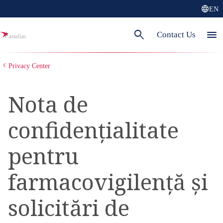
language
EN
search
menu
Contact Us
Privacy Center
Nota de
confidențialitate
pentru
farmacovigilență și
solicitări de