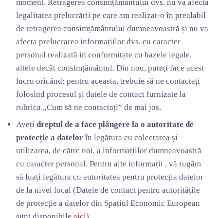
moment. Retragerea consimțământului dvs. nu va afecta
legalitatea prelucrării pe care am realizat-o în prealabil
de retragerea consimțământului dumneavoastră și nu va
afecta prelucrarea informațiilor dvs. cu caracter
personal realizată in conformitate cu bazele legale,
altele decât consimțământul. Din nou, puteți face acest
lucru oricând; pentru aceasta, trebuie să ne contactați
folosind procesul și datele de contact furnizate la
rubrica „Cum să ne contactați” de mai jos.
Aveți
dreptul de a face plângere la o autoritate de
protecție a datelor
în legătura cu colectarea și
utilizarea, de către noi, a informațiilor dumneavoastră
cu caracter personal. Pentru alte informații , vă rugăm
să luați legătura cu autoritatea pentru protecția datelor
de la nivel local (Datele de contact pentru autoritățile
de protecție a datelor din Spațiul Economic European
sunt disponibile
aici
).