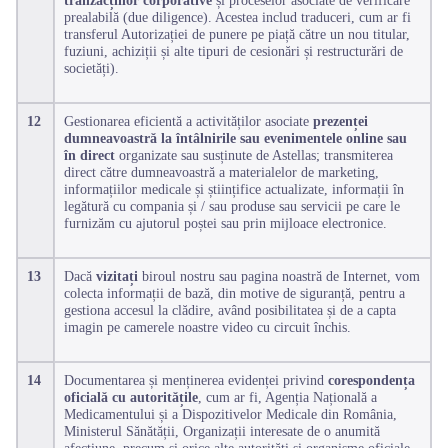
prealabilă (due diligence). Acestea includ traduceri, cum ar fi
transferul Autorizației de punere pe piață către un nou titular,
fuziuni, achiziții și alte tipuri de cesionări și restructurări de
societăți).
12
Gestionarea eficientă a activităților asociate
prezenței
dumneavoastră la întâlnirile sau evenimentele online sau
în direct
organizate sau susținute de Astellas; transmiterea
direct către dumneavoastră a materialelor de marketing,
informațiilor medicale și științifice actualizate, informații în
legătură cu compania și / sau produse sau servicii pe care le
furnizăm cu ajutorul poștei sau prin mijloace electronice.
13
Dacă
vizitați
biroul nostru sau pagina noastră de Internet, vom
colecta informații de bază, din motive de siguranță, pentru a
gestiona accesul la clădire, având posibilitatea și de a capta
imagin pe camerele noastre video cu circuit închis.
14
Documentarea și menținerea evidenței privind
corespondența
oficială cu autoritățile
, cum ar fi, Agenția Națională a
Medicamentului și a Dispozitivelor Medicale din România,
Ministerul Sănătății, Organizații interesate de o anumită
afecțiune, precum și orice alte autorități și organisme oficiale