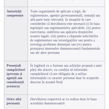
Autorități
Toate organismele de aplicare a legii, de
competente
reglementare, agenție guvernamentală, instanță sau
altă parte terțe relevantă, în situațiile în care
considerăm că dezvăluirea este necesară (i) în baza
legislației sau regulamentelor aplicabile, (ii) pentru
exercitarea, stabilirea sau apărarea drepturilor
noastre legale, (iii) pentru a răspunde solicitărilor
de reglementare sau investigațiilor sau pentru a
investiga probleme denunțate sau (iv) pentru
protejarea intereselor dumneavoastră fundamentale
sau ale altor persoane
Potențiali
În legătură cu o fuziune sau achiziție propusă a unei
cumpărători
părți din afaceri, cu condiția să informăm
(precum și
cumpărătorul că are obligația de a utiliza
agenții sau
informațiile cu caracter personal doar în scopurile
consultanții
descrise în această Notă
acestora)
Orice altă
Dezvăluirea respectivă se va realiza doar în baza
persoană
acordului dumneavoastră