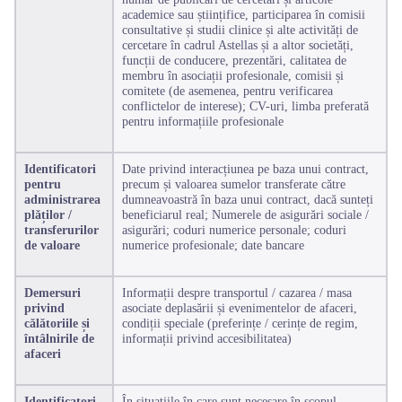
academice sau științifice, participarea în comisii
consultative și studii clinice și alte activități de
cercetare în cadrul Astellas și a altor societăți,
funcții de conducere, prezentări, calitatea de
membru în asociații profesionale, comisii și
comitete (de asemenea, pentru verificarea
conflictelor de interese); CV-uri, limba preferată
pentru informațiile profesionale
Identificatori
Date privind interacțiunea pe baza unui contract,
pentru
precum și valoarea sumelor transferate către
administrarea
dumneavoastră în baza unui contract, dacă sunteți
plăților /
beneficiarul real; Numerele de asigurări sociale /
transferurilor
asigurări; coduri numerice personale; coduri
de valoare
numerice profesionale; date bancare
Demersuri
Informații despre transportul / cazarea / masa
privind
asociate deplasării și evenimentelor de afaceri,
călătoriile și
condiții speciale (preferințe / cerințe de regim,
întâlnirile de
informații privind accesibilitatea)
afaceri
Identificatori
În situațiile în care sunt necesare în scopul