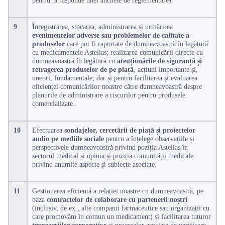
9
Înregistrarea, stocarea, administrarea și urmărirea
evenimentelor adverse sau problemelor de calitate a
produselor
care pot fi raportate de dumneavoastră în legătură
cu medicamentele Astellas; realizarea comunicării directe cu
dumneavoastră în legătură cu
atenționările de siguranță și
retragerea produselor de pe piață
, acțiuni
importante și,
uneori, fundamentale, dar și pentru facilitarea și evaluarea
eficienței comunicărilor noastre către dumneavoastră despre
planurile de administrare a riscurilor pentru produsele
comercializate.
10
Efectuarea
sondajelor, cercetării de piață și proiectelor
audio pe mediile sociale
pentru a înțelege observațiile și
perspectivele dumneavoastră privind poziția Astellas în
sectorul medical și opinia și poziția comunității medicale
privind anumite aspecte și subiecte asociate.
11
Gestionarea eficientă a relației noastre cu dumneavoastră, pe
baza
contractelor de colaborare cu partenerii noștri
(inclusiv, de ex., alte companii farmaceutice sau organizații cu
care promovăm în comun un medicament) și facilitarea tuturor
tranzacțiilor corporative
și proceselor asociate de verificare