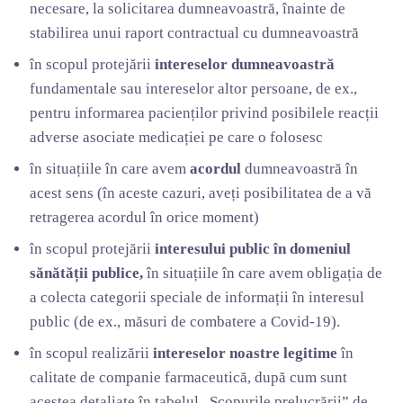
necesare, la solicitarea dumneavoastră, înainte de
stabilirea unui raport contractual cu dumneavoastră
în scopul protejării
intereselor dumneavoastră
fundamentale sau intereselor altor persoane, de ex.,
pentru informarea pacienților privind posibilele reacții
adverse asociate medicației pe care o folosesc
în situațiile în care avem
acordul
dumneavoastră în
acest sens (în aceste cazuri, aveți posibilitatea de a vă
retragerea acordul în orice moment)
în scopul protejării
interesului public în domeniul
sănătății publice,
în situațiile în care
avem obligația de
a colecta categorii speciale de informații în interesul
public (de ex., măsuri de combatere a Covid-19).
în scopul realizării
intereselor noastre legitime
în
calitate de companie farmaceutică, după cum sunt
acestea detaliate în tabelul „Scopurile prelucrării” de