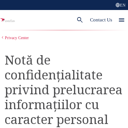
language
EN
search
menu
Contact Us
Privacy Center
Notă de
confidențialitate
privind prelucrarea
informațiilor cu
caracter personal