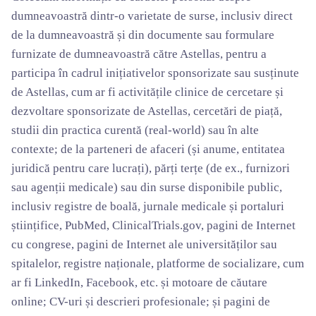
dumneavoastră dintr-o varietate de surse, inclusiv direct
de la dumneavoastră și din documente sau formulare
furnizate de dumneavoastră către Astellas, pentru a
participa în cadrul inițiativelor sponsorizate sau susținute
de Astellas, cum ar fi activitățile clinice de cercetare și
dezvoltare sponsorizate de Astellas, cercetări de piață,
studii din practica curentă (real-world) sau în alte
contexte; de la parteneri de afaceri (și anume, entitatea
juridică pentru care lucrați), părți terțe (de ex., furnizori
sau agenții medicale) sau din surse disponibile public,
inclusiv registre de boală, jurnale medicale și portaluri
științifice, PubMed, ClinicalTrials.gov, pagini de Internet
cu congrese, pagini de Internet ale universităților sau
spitalelor, registre naționale, platforme de socializare, cum
ar fi LinkedIn, Facebook, etc. și motoare de căutare
online; CV-uri și descrieri profesionale; și pagini de