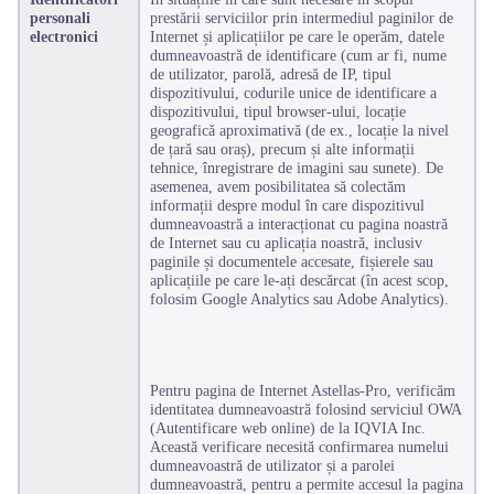
personali
prestării serviciilor prin intermediul paginilor de
electronici
Internet și aplicațiilor pe care le operăm, datele
dumneavoastră de identificare (cum ar fi, nume
de utilizator, parolă, adresă de IP, tipul
dispozitivului, codurile unice de identificare a
dispozitivului, tipul browser-ului, locație
geografică aproximativă (de ex., locație la nivel
de țară sau oraș), precum și alte informații
tehnice, înregistrare de imagini sau sunete). De
asemenea, avem posibilitatea să colectăm
informații despre modul în care dispozitivul
dumneavoastră a interacționat cu pagina noastră
de Internet sau cu aplicația noastră, inclusiv
paginile și documentele accesate, fișierele sau
aplicațiile pe care le-ați descărcat (în acest scop,
folosim Google Analytics sau Adobe Analytics).
Pentru pagina de Internet Astellas-Pro, verificăm
identitatea dumneavoastră folosind serviciul OWA
(Autentificare web online) de la IQVIA Inc.
Această verificare necesită confirmarea numelui
dumneavoastră de utilizator și a parolei
dumneavoastră, pentru a permite accesul la pagina