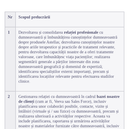
Nr
Scopul prelucrării
1
Dezvoltarea și consolidarea
relației profesionale
cu
dumneavoastră și îmbunătățirea cunoștințelor dumneavoastră
despre produsele Astellas; dezvoltarea cunoștințelor noastre
despre ariile terapeutice și practicile de tratament relevante,
pentru dezvoltarea capacității noastre de a oferi tratamente
valoroase, care îmbunătățesc viața pacienților; realizarea
segmentării generale a părților interesate din zona
dumneavoastră geografică și domeniul de expertiză;
identificarea specialiștilor externi importanți, precum și
identificarea locațiilor relevante pentru efectuarea studiilor
clinice.
2
Gestionarea relației cu dumneavoastră în cadrul
bazei noastre
de clienți
(cum ar fi, Veeva sau Sales Force), inclusiv
planificarea unor colaborări posibile, contacte, vizite și
întâlniri (virtuale și / sau fizice) cu dumneavoastră, precum și
realizarea ulterioară a activităților respective. Aceasta va
include planificarea, raportarea și urmărirea activităților
noastre și materialelor furnizate către dumneavoastră, inclusiv