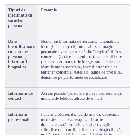
Tipuri de
Exemple
informații cu
caracter
personal
Date
Nume, incl. formula de adresare; naționalitate;
identificatoare
locul și data nașterii; fotografii sau imagini
cu caracter
personale / voce personală din înregistrării în scop
personal și
comercial (dacă este cazul); date de identificare
informații
(nr. pașaport, număr de înregistrare medicală /
biografice
identificator autorizație, identificator unic ca
partener comercial Astellas), nume de profil sau
denumire pe platformele de socializare
Informații de
Adresă poștală (personală și / sau profesională);
contact
numere de telefon; adrese de e-mail
Informații
Funcții profesionale, loc de muncă, domeniile
profesionale
medicale în care activați, calificările
dumneavoastră profesionale și activitățile
științifice (cum ar fi, anii de experiență clinică,
număr de publicări de cercetări și articole