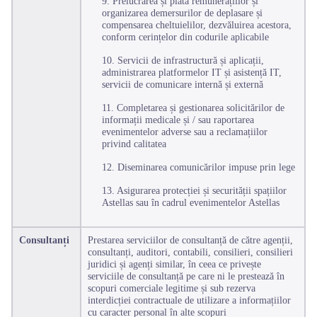
9. Prelucrarea și plata remunerațiilor și
organizarea demersurilor de deplasare și
compensarea cheltuielilor, dezvăluirea acestora,
conform cerințelor din codurile aplicabile
10. Servicii de infrastructură și aplicații,
administrarea platformelor IT și asistență IT,
servicii de comunicare internă și externă
11. Completarea și gestionarea solicitărilor de
informații medicale și / sau raportarea
evenimentelor adverse sau a reclamațiilor
privind calitatea
12. Diseminarea comunicărilor impuse prin lege
13. Asigurarea protecției și securității spațiilor
Astellas sau în cadrul evenimentelor Astellas
Consultanți
Prestarea serviciilor de consultanță de către agenții,
consultanți, auditori, contabili, consilieri, consilieri
juridici și agenți similar, în ceea ce privește
serviciile de consultanță pe care ni le prestează în
scopuri comerciale legitime și sub rezerva
interdicției contractuale de utilizare a informațiilor
cu caracter personal în alte scopuri