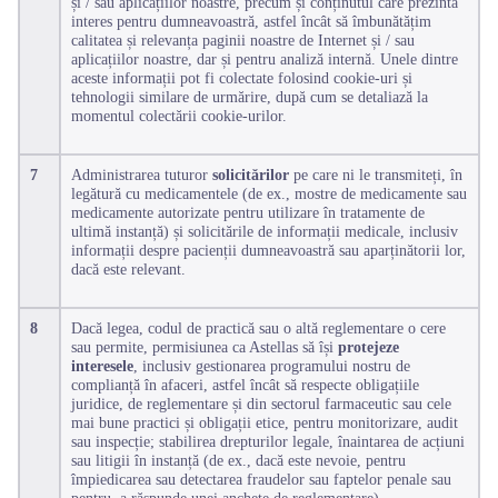
și / sau aplicațiilor noastre, precum și conținutul care prezintă
interes pentru dumneavoastră, astfel încât să îmbunătățim
calitatea și relevanța paginii noastre de Internet și / sau
aplicațiilor noastre, dar și pentru analiză internă. Unele dintre
aceste informații pot fi colectate folosind cookie-uri și
tehnologii similare de urmărire, după cum se detaliază la
momentul colectării cookie-urilor.
7
Administrarea tuturor
solicitărilor
pe care ni le transmiteți, în
legătură cu medicamentele (de ex., mostre de medicamente sau
medicamente autorizate pentru utilizare în tratamente de
ultimă instanță) și solicitările de informații medicale, inclusiv
informații despre pacienții dumneavoastră sau aparținătorii lor,
dacă este relevant.
8
Dacă legea, codul de practică sau o altă reglementare o cere
sau permite, permisiunea ca Astellas să își
protejeze
interesele
, inclusiv gestionarea programului nostru de
complianță în afaceri, astfel încât să respecte obligațiile
juridice, de reglementare și din sectorul farmaceutic sau cele
mai bune practici și obligații etice, pentru monitorizare, audit
sau inspecție; stabilirea drepturilor legale, înaintarea de acțiuni
sau litigii în instanță (de ex., dacă este nevoie, pentru
împiedicarea sau detectarea fraudelor sau faptelor penale sau
pentru a răspunde unei anchete de reglementare).