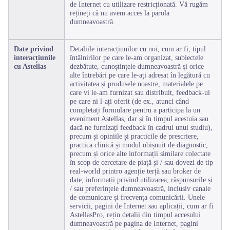
de Internet cu utilizare restricționată. Vă rugăm
rețineți că nu avem acces la parola
dumneavoastră.
Date privind
Detaliile interacțiunilor cu noi, cum ar fi, tipul
interacțiunile
întâlnirilor pe care le-am organizat, subiectele
cu Astellas
dezbătute, cunoștințele dumneavoastră și orice
alte întrebări pe care le-ați adresat în legătură cu
activitatea și produsele noastre, materialele pe
care vi le-am furnizat sau distribuit, feedback-ul
pe care ni l-ați oferit (de ex., atunci când
completați formulare pentru a participa la un
eveniment Astellas, dar și în timpul acestuia sau
dacă ne furnizați feedback în cadrul unui studiu),
precum și opiniile și practicile de prescriere,
practica clinică și modul obișnuit de diagnostic,
precum și orice alte informații similare colectate
în scop de cercetare de piață și / sau dovezi de tip
real-world printro agenție terță sau broker de
date; informații privind utilizarea, răspunsurile și
/ sau preferințele dumneavoastră, inclusiv canale
de comunicare și frecvența comunicării. Unele
servicii, pagini de Internet sau aplicații, cum ar fi
AstellasPro, rețin detalii din timpul accesului
dumneavoastră pe pagina de Internet, pagini