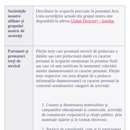
Societățile
Dezvăluire în scopurile precizate în prezentul Aviz.
noastre
Lista societăților actuale din grupul nostru este
afiliate și
disponibilă la adresa
Global Directory | Astellas
grupului
nostru de
societăți
Parteneri și
Părțile terțe care prestează servicii de prelucrare a
prestatori
datelor sau care prelucrează datele cu caracter
terți de
personal în scopurile menționate în prezenta Notă
servicii
sau care vă sunt notificate în momentul colectării
datelor dumneavoastră cu caracter personal. Părțile
terțe respective vor avea dreptul de a prelucra
informațiile dumneavoastră cu caracter personal în
contextul următoarelor categorii de activități:
1. Crearea și diseminarea materialelor și
campaniilor educaționale și comerciale, activități
de comunicare corporativă și relații publice, prin
materiale tipărite și în format electronic
2. Servicii de consultanță, cum ar fi participarea