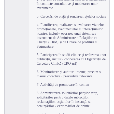
în comitete consultative și moderarea unor
evenimente
3. Cercetări de piață și sondarea rețelelor sociale
4. Planificarea, realizarea și evaluarea vizitelor
promoționale, evenimentelor și interacțiunilor
noastre, inclusiv operarea unui sistem sau
instrument de Administrare a Relațiilor cu
Clienții (CRM) și de Creare de profiluri și
Segmentare
5. Participarea în studii clinice și realizarea unor
publicații, inclusiv cooperarea cu Organizații de
Cercetare Clinică (CRO-uri)
6. Monitorizare și audituri interne, precum și
măsuri corective / preventive relevante
7. Activități de promovare în comun
8. Administrarea solicitărilor părților terțe,
solicitărilor pentru datele subiecților,
reclamațiilor, acțiunilor în instanță, și
denunțărilor / exprimărilor de opinie