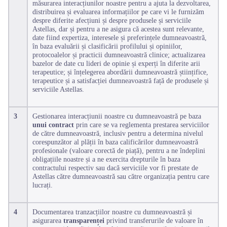
măsurarea interacțiunilor noastre pentru a ajuta la dezvoltarea,
distribuirea și evaluarea informațiilor pe care vi le furnizăm
despre diferite afecțiuni și despre produsele și serviciile
Astellas, dar și pentru a ne asigura că acestea sunt relevante,
date fiind expertiza, interesele și preferințele dumneavoastră,
în baza evaluării și clasificării profilului și opiniilor,
protocoalelor și practicii dumneavoastră clinice; actualizarea
bazelor de date cu lideri de opinie și experți în diferite arii
terapeutice; și înțelegerea abordării dumneavoastră științifice,
terapeutice și a satisfacției dumneavoastră față de produsele și
serviciile Astellas.
3
Gestionarea interacțiunii noastre cu dumneavoastră pe baza
unui contract
prin care se va reglementa prestarea serviciilor
de către dumneavoastră, inclusiv pentru a determina nivelul
corespunzător al plății în baza calificărilor dumneavoastră
profesionale (valoare corectă de piață), pentru a ne îndeplini
obligațiile noastre și a ne exercita drepturile în baza
contractului respectiv sau dacă serviciile vor fi prestate de
Astellas către dumneavoastră sau către organizația pentru care
lucrați.
4
Documentarea tranzacțiilor noastre cu dumneavoastră și
asigurarea
transparenței
privind transferurile de valoare în