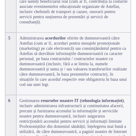
care sunteți beneficiarul real (cum ar fi, contribuția la costurile
asociate evenimentelor educaționale organizate de Astellas,
inclusiv cheltuieli de transport și cazare, onorarii pentru
servicii pentru susținerea de prezentări și servicii de
consultanță).
5
Administrarea
acordurilor
oferite de dumneavoastră către
Astellas (cum ar fi, acorduri pentru mesajele promoționale
(marketing) pe cale electronică) sau consimțământul pentru ca
Astellas să dezvăluie informațiile dumneavoastră cu caracter
personal, pe baza contractului / contractelor noastre cu
dumneavoastră (inclusiv, fără a se limita la, numele
dumneavoastră și suma și / sau valoarea transferurilor realizate
către dumneavoastră, în baza prezentelor contracte), în
situațiile în care acordul respectiv este obligatoriu în baza unui
cod sau unei legi.
6
Gestionarea
resurselor noastre IT (tehnologia informației)
,
inclusiv administrarea infrastructurii și continuitatea afacerii,
precum și furnizarea accesului la informațiile și serviciile
noastre pentru dumneavoastră, inclusiv asigurarea
restricționării accesului pentru servicii și informații limitate
Profesioniștilor din domeniul sănătății; înțelegerea mai bună a
utilizării, de către dumneavoastră, a paginii noastre de Internet