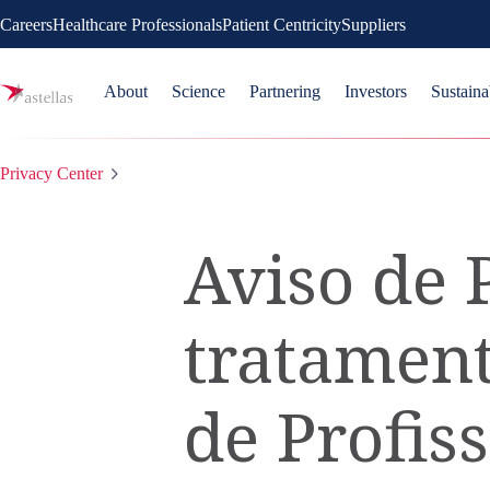
Careers
Healthcare Professionals
Patient Centricity
Suppliers
About
Science
Partnering
Investors
Sustaina
Privacy Center
Aviso de 
tratament
de Profis