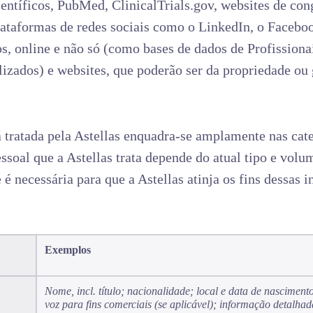
científicos, PubMed, ClinicalTrials.gov, websites de co
plataformas de redes sociais como o LinkedIn, o Faceboo
os, online e não só (como bases de dados de Profission
izados) e websites, que poderão ser da propriedade ou 
 tratada pela Astellas enquadra-se amplamente nas cate
soal que a Astellas trata depende do atual tipo e volum
é necessária para que a Astellas atinja os fins dessas i
Exemplos
Nome, incl. título; nacionalidade; local e data de nascimento
voz para fins comerciais (se aplicável); informação detalha