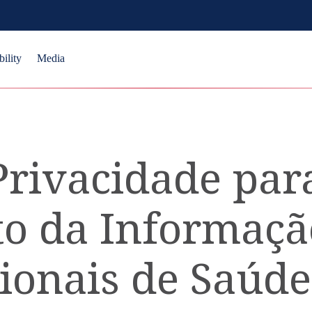
bility
Media
Privacidade par
o da Informaçã
sionais de Saú